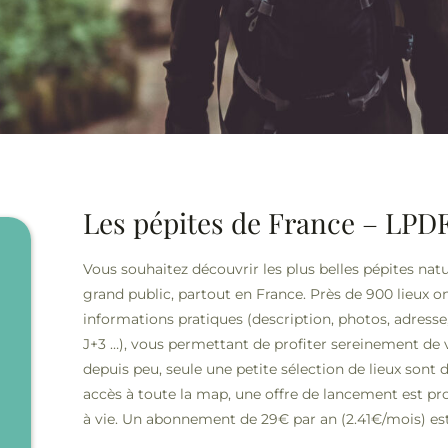
Les pépites de France – LPD
Vous souhaitez découvrir les plus belles pépites nat
grand public, partout en France.
Près de 900 lieux on
informations pratiques (description, photos, adress
J+3 …), vous permettant de profiter sereinement de v
depuis peu, seule une petite sélection de
lieux
sont d
accès à toute la map, une offre de lancement est pr
à vie. Un abonnement de 29
€ par an (2.41€/mois) es