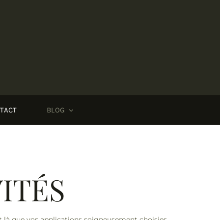
TACT
BLOG
ITÉS
st là que vos applications soigneusement choisies